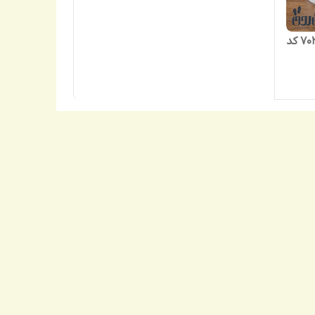
دمپایی زنانه نیکتا مدل هرمس 703 کد