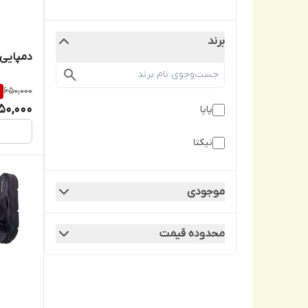
برند
دمپایی زنان
%
650,000
50,000
پاپا
نیکتا
موجودی
محدوده قیمت