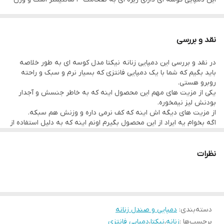
هر لنگه آن در حدود 190 گرم است که وزن کمی محسوب میشود.
این محصول گزینه مناسبی برای حمام و سرویس بهداشتی است چرا که
نقد و بررسی
زیره آن لیز نمیخورد و همچنین به صورت یک تکه تولید شده است.
در نقد و بررسی این دمپایی زنانه نیکتا مدل کوسه ای به طور خلاصه
همچنین از این محصول میتوانید در محیط های بیرونی و روزمره
باید بگیم که شما با یک دمپایی فانتزی که بسیار نرم و سبک و راحته
استفاده نمائید
روبرو هستی.
یکی از مزیت های مهم این محصول اینه که به خاطر جنسش و آجدار
یادتان باشد به دلیل استفاده از متریال ژله ای درجه یک EVA در تولید
بودنش لیز نیمخوره.
این محصول، از رها کردن طولانی مدت آن در زیر تابش شدید آفتاب
از مزیت های دیگه اش اینه که کف نرمی داره و وزنش هم سبکه.
اگه بخوام یه ایراد از این محصول بگیرم اونم اینه که به دلیل استفاده از
خودداری کنید.
متریال EVA درجه یک ژله ای در تولیدش حواستون باشه توی گرمای
شدید آفتاب مثل گرمای تابستان اهواز زیر تابش شدید نور خورشید
سایز زنانه یا نوجوان این محصول دارای دو سایز 37-38 به طول حدودی
رهاش نکنید و در سایه نگهداریش کنید.
نظرات
کف 23.5 سانتیمتر و سایز 39-40 به طول حدودی 24.5 الی 25 سانتیمتر
است.
دسته‌بندی
:
دمپایی و صندل زنانه
برچسب‌ها :
زنانه
،
نیکتا
،
دمپایی فانتزی