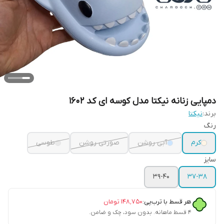
دمپایی زنانه نیکتا مدل کوسه ای کد 1602
برند:
نیکتا
رنگ
کرم
آبی روشن
صورتی روشن
طوسی
سایز
39-40
37-38
هر قسط با ترب‌پی:
۱۴۸٬۷۵۰
تومان
۴ قسط ماهانه. بدون سود، چک و ضامن.