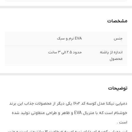
مشخصات
جنس
EVA نرم و سبک
اندازه لژ پاشنه
حدود 2.5 الی 3 سانت
محصول
توضیحات
دمپایی نیکتا مدل کوسه کد 1602 یکی دیگر از محصولات جذاب این برند
خوشنام است که با متریال EVA و ظاهر و طراحی متفاوتی تولید شده
است .
این دمپایی کوسه ای دارای زیره ای به ضخامت 3 سانتیمتر است و وزن