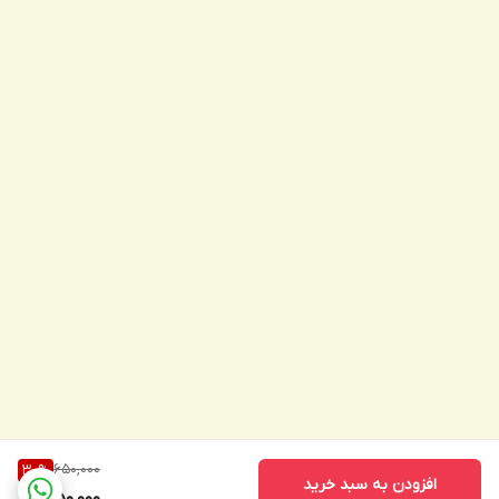
650,000
30
%
افزودن به سبد خرید
450,000