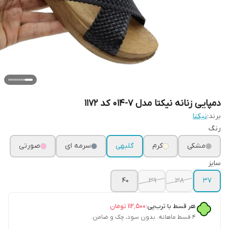
دمپایی زنانه نیکتا مدل 7-014 کد 1172
برند:
نیکتا
رنگ
مشکی
کرم
گلبهی
سرمه ای
صورتی
سایز
40
39
38
37
هر قسط با ترب‌پی:
۱۱۲٬۵۰۰
تومان
۴ قسط ماهانه. بدون سود، چک و ضامن.