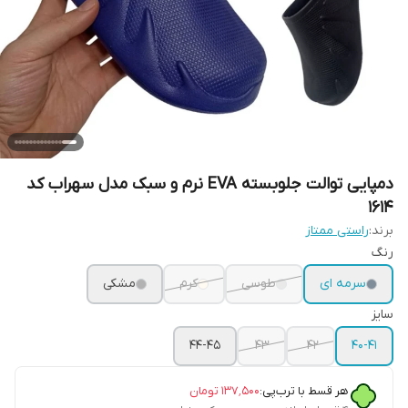
دمپایی توالت جلوبسته EVA نرم و سبک مدل سهراب کد
1614
برند:
راستی ممتاز
رنگ
سرمه ای
طوسی
کرم
مشکی
سایز
44-45
43
42
40-41
هر قسط با ترب‌پی:
۱۳۷٬۵۰۰
تومان