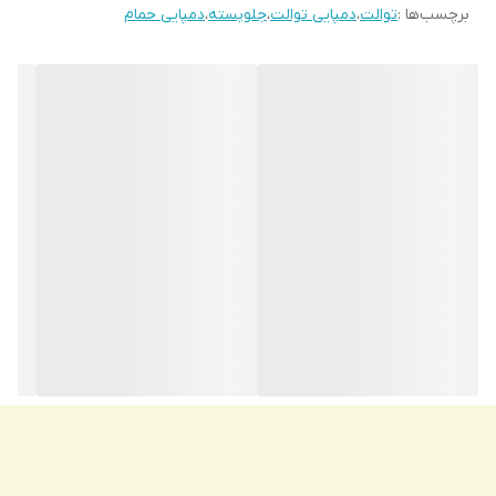
برچسب‌ها :
توالت
،
دمپایی توالت
،
جلوبسته
،
دمپایی حمام
لنگه از آن وزنی حدود 150گرم دارد.