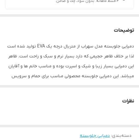
۴ قسط ماهانه. بدون سود، چک و ضامن.
توضیحات
دمپایی جلوبسته مدل سهراب از متریال درجه یک EVA تولید شده است
لذا بر خلاف ظاهر حجیمی که دارد بسیار نرم و سبک و راحت است. ظاهر
این دمپایی بسیار زیبا و شیک و اسپرت بوده و مناسب خانم ها و آقایان
میباشد. این دمپایی جلوبسته محصولی مناسب برای حمام و سرویس
بهداشتی و حیاط و باغ و باغچه میباشد. توجه داشته باشید که به دلیل
استفاده از متریال درجه یک ژله ای در تولید این دمپایی از قرار دادن
نظرات
طولانی مدت آن در معرض تابش شدید نور خورشید خودداری نمائید. این
دمپایی در 4 سایز 40-41 طول کف داخل 25.5 سانتیمتر، 42 طول کف داخل
26.5 سانتیمتر، 43 طول کف داخل 27.5 سانتیمتر، 44-45 طول کف داخل
دسته‌بندی
:
دمپایی جلوبسته
28.5 سانتیمتر تولیده شده است. وزن این محصول بسیار سبک و هر