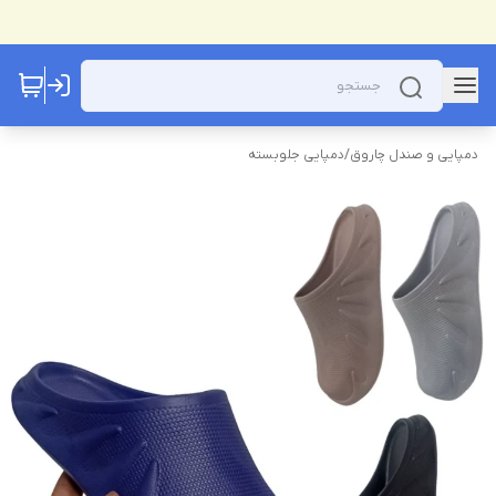
دمپایی و صندل چاروق
/
دمپایی جلوبسته