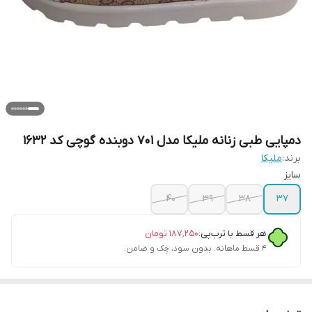
دمپایی طبی زنانه ملیکا مدل 701 دوبنده گوچی کد 1632
برند:
ملیکا
سایز
40
39
38
37
هر قسط با ترب‌پی:
۱۸۷٬۲۵۰
تومان
۴ قسط ماهانه. بدون سود، چک و ضامن.