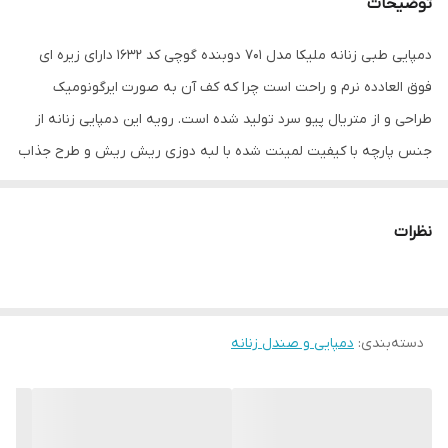
توضیحات
دمپایی طبی زنانه ملیکا مدل 701 دوبنده گوچی کد 1632 دارای زیره ای
فوق العادده نرم و راحت است چرا که کف آن به صورت ایرگونومیک
طراحی و از متریال پیو سرد تولید شده است. رویه این دمپایی زنانه از
جنس پارچه با کیفیت لمینت شده با لبه دوزی ریش ریش و طرح جذاب
گوچی است است. سگک های رویه قابلیت تنظیم اندازه رویه مطابق با
سایز پا را به شما میدهد. جنس یراق با کیفیت و رنگ ثابت است. زیره
نظرات
دمپایی به دلیل جنس متریال و طراحی که دارد لیز نمیخورد. قالب این
دمپایی استاندارد و از سایز 37 تا 40 است و میتوانید برای انتخاب سایز
مناسب مطابق با سایز کفش شهری خود اقدام نمائید. این دمپایی گوچی
دسته‌بندی
:
دمپایی و صندل زنانه
راحتی گزینه مناسبی برای روفرشی است و همچنین در محیط های
بیرونی و استفاده های روزمره نیز میتوانید از آن استفاده نمائید ضخامت
زیره این دمپایی 4 سانتیمتر و وزن یک لنگه از این محصول در حدود 320
گرم میباشد.