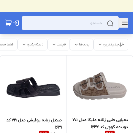
جدیدترین
برندها
قیمت
دسته‌بندی
فقط محص
دمپایی طبی زنانه ملیکا مدل 701
صندل زنانه روفرشی مدل 721 کد
دوبنده گوچی کد 1632
1631