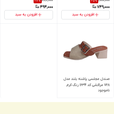
688,000
1,000,000
28
%
25
%
494,000
749,000
افزودن به سبد
افزودن به سبد
صندل مجلسی پاشنه بلند مدل
728 مراکشی کد 1634 رنگ کرم
ناموجود