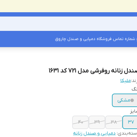
شماره تماس فروشگاه دمپایی و صندل چاروق
دل زنانه روفرشی مدل 721 کد 1631
ند:
ملیکا
نگ
مشکی
یز
40
39
38
37
ته‌بندی
:
دمپایی و صندل زنانه