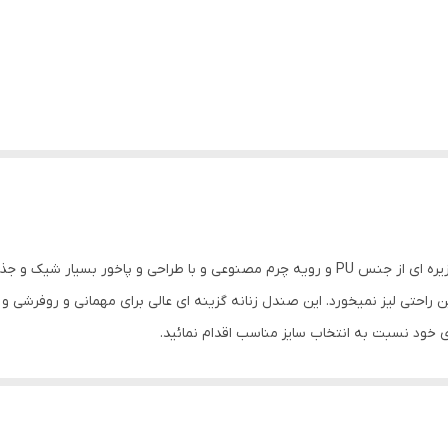
صندل زنانه روفرشی مدل 721 کد 1631 رنگ مشکی دارای زیره ای از جنس PU و رویه چرم مصنوعی 
 راحتی لیز نمیخورد. این صندل زنانه گزینه ای عالی برای مهمانی و روفرشی و ا
 خود نسبت به انتخاب سایز مناسب اقدام نمائید.