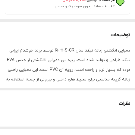
۴ قسط ماهانه. بدون سود، چک و ضامن.
توضیحات
دمپایی انگشتی زنانه نیکتا مدل K1-211-S-CR توسط برند خوشنام ایرانی
نیکتا طراحی و تولید شده است. زیره این دمپایی لاانگشتی از جنس EVA
بوده که بسیار نرم و راحت است. رویه آن PVC است. این دمپایی راحتی
زنانه گزینه مناسبی برای محیط های داخلی و بیرونی از جمله استفاده به
عنوان دمپایی روفرشی، دمپایی ساحلی و ... میباشد.
نظرات