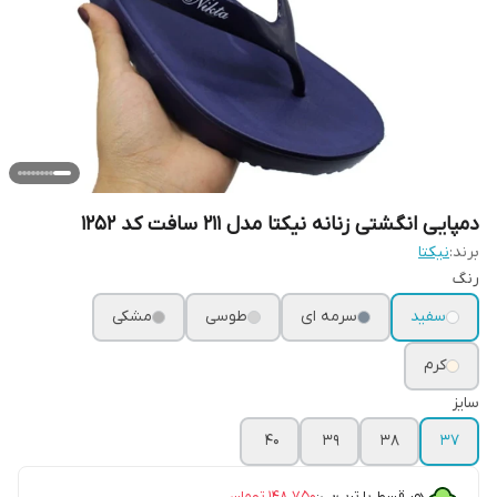
دمپایی انگشتی زنانه نیکتا مدل 211 سافت کد 1252
برند:
نیکتا
رنگ
سفید
سرمه ای
طوسی
مشکی
کرم
سایز
40
39
38
37
هر قسط با ترب‌پی:
۱۴۸٬۷۵۰
تومان