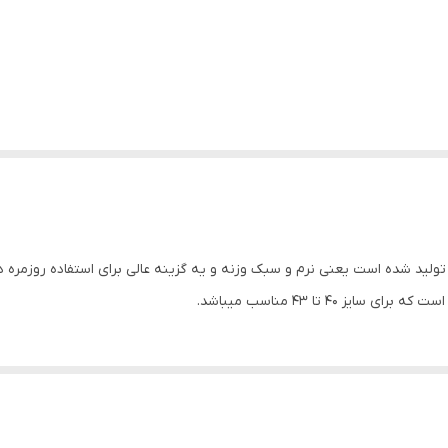
فش ساحلی آدیداس جنس EVA کد 1661 از متریال EVA تولید شده است یعنی نرم و سبک وزنه و یه گزینه عالی ب