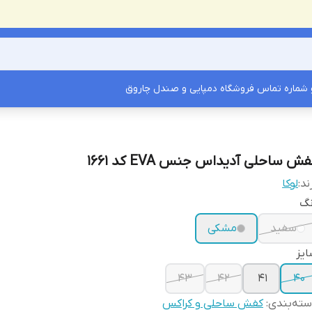
شماره تماس فروشگاه دمپایی و صندل چاروق
ش ساحلی آدیداس جنس EVA کد 1661
ند:
لوکا
نگ
سفید
مشکی
یز
43
42
41
40
ته‌بندی
:
کفش ساحلی و کراکس