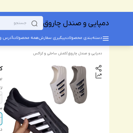
دمپایی و صندل چاروق
دسته‌بندی محصولات
پیگیری سفارش
همه محصولات
آدرس و 
دمپایی و صندل چاروق
/
کفش ساحلی و کراکس
کف
بر
ر
سا
دس