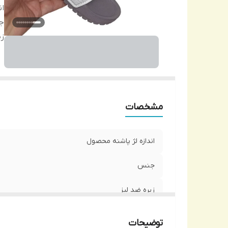
ان
ج
زی
مشخصات
اندازه لژ پاشنه محصول
جنس
زیره ضد لیز
توضیحات