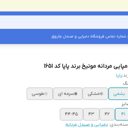
شماره تماس فروشگاه دمپایی و صندل چاروق
پایی مردانه مونیخ برند پاپا کد 1651
ند:
پاپا
نگ
یشمی
مشکی
سرمه ای
طوسی
یز
44-45
43
42
41
ته‌بندی
:
دمپایی و صندل مردانه