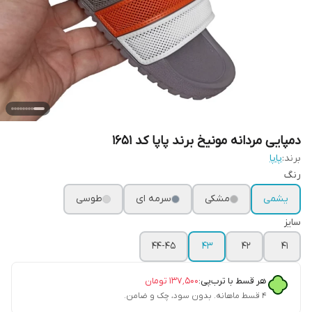
دمپایی مردانه مونیخ برند پاپا کد 1651
برند:
پاپا
رنگ
یشمی
مشکی
سرمه ای
طوسی
سایز
44-45
43
42
41
هر قسط با ترب‌پی:
۱۳۷٬۵۰۰
تومان
۴ قسط ماهانه. بدون سود، چک و ضامن.