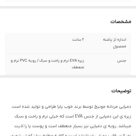
مشخصات
اندازه لژ پاشنه
2 سانت
محصول
جنس
زیره EVA نرم و راحت و سبک / رویه PVC نرم و
منعطف
زیره ضد لیز
بله
توضیحات
دمپایی مردانه مونیخ توسط برند خوب پاپا طراحی و تولید شده است.
زیره ی این دمپایی از جنس EVA است که خیلی نرم و راحت و سبک
میباشد. رویه ی دمپایی نیز بسیار منعطف است و پوست پا را اذیت
نمیکند. قالب دمپایی استاندارد است و کافیه مطابق سایز کفش شهری