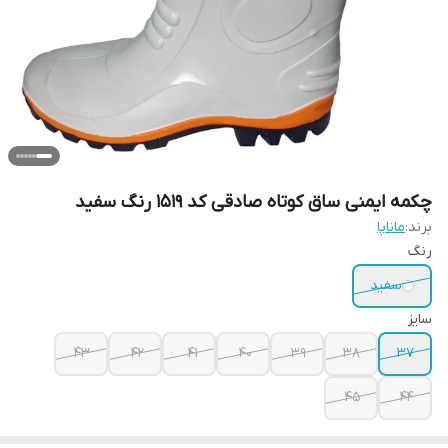
چکمه ایمنی ساق کوتاه صادقی کد 1519 رنگ سفید
برند:
ماناپا
رنگ
سفید
سایز
43
42
41
40
39
38
37
45
44