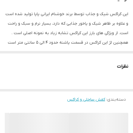
این کراکس شیک و جذاب توسط برند خوشنام ایرانی پاپا تولید شده است
و علاوه بر ظاهر شیک و پاخور جذابی که دارد، بسیار نرم و سبک و راحت
است. از ویژگی های بارز این کراکس تشابه زیاد به نمونه اصلی است .
همچنین لژ این کراکس در قسمت پاشنه حدود 4 الی 5 سانتی متر است
که جلوه بلندتری از قامت شما به نمایش میگذارد. سایز بندی محصول از
37 تا 45 است و اندازه سایز ها استاندارد میباشد و با توجه به جلو بسته
نظرات
بودن محصول اگر مشابه سایز کفش شهری خود انتخاب نمایید کمی در
پایتان جذب خواهد بود. این دمپایی کراکس گزینه ای عالی برای کادر
درمان و سایر کسانی است که به واسطه شغل خود ساعات زیادی را سرپا
دسته‌بندی
:
کفش ساحلی و کراکس
هستند. همچنین برای طبیعت گردی و محیط های ساحلی و آبنوردی و
محیط های استخری و سفر گزینه بسیار خوبی محسوب میشود. این
دمپایی دارای بند پشت پا (رکابدار) است و شما میتوانید این کالا را هم به
صورت صندل رکابدار و هم به صورت دمپایی استفاده نمائید.