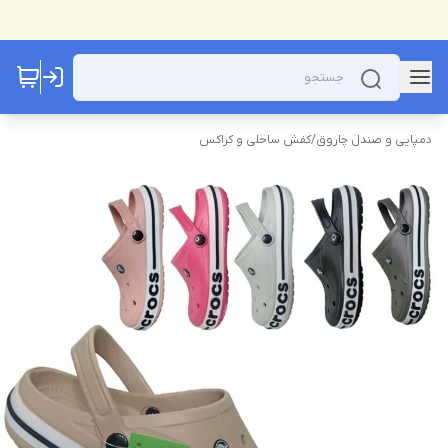
دمپایی و صندل چاروق
/
کفش ساحلی و کراکس