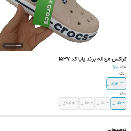
کراکس مردانه برند پاپا کد 1537
برند:
پاپا
رنگ
کرم
سایز
44-45
43
42
41
توضیحات