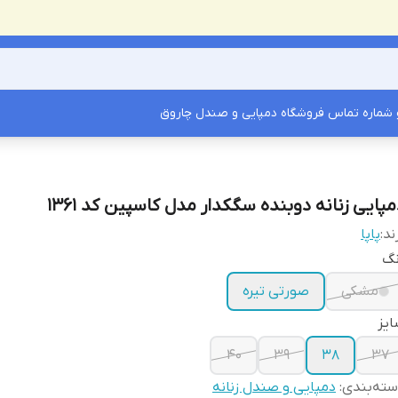
شماره تماس فروشگاه دمپایی و صندل چاروق
مپایی زنانه دوبنده سگکدار مدل کاسپین کد 1361
ند:
پاپا
نگ
مشکی
صورتی تیره
یز
40
39
38
37
ته‌بندی
:
دمپایی و صندل زنانه