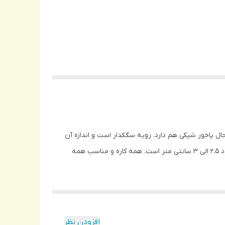
ال پاخور شیکی هم دارد. رویه سگکدار است و اندازه آن
قابل تنظیمه. زیره ضد لیز است. این دمپایی هم مناسب محیط های داخلی و هم بیرونی میباشد. زیره دارای ضخامت قابل قبول در حدود 2.5 الی 3 سانتی متر است. همه کاره و مناسب همه
افزودن نظر