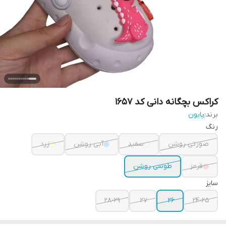
کراکس بچگانه دانی کد 1657
برند:
پایون
رنگ
صورتی روشن
سفید
آبی روشن
زرد
قرمز
طوسی روشن
سایز
28-29
27
26
24-25