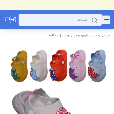
دمپایی و صندل چاروق
/
دمپایی و صندل بچگانه