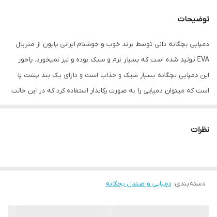
توضیحات
دمپایی بچگانه دانی توسط برند خوب و خوشنام ایرانی پایون از متریال
EVA تولید شده است که بسیار نرم و سبک بوده و لیز نمیخورد. پاخور
این دمپایی بچگانه بسیار شیک و جذاب است و دارای یک بند پشت پا
است که میتوان دمپایی را به صورت رکابدار استفاده کرد که در این حالت
دمپایی به راحتی از پای کودک خارج نمیشود. این محصول گزینه ای عالی
برای همه ی کاربرد ها از جمله استفاده در محیط های داخلی به عنوان
نظرات
روفرشی یا استفاده در محیط های خیس و مرطوب مانند حمام و سرویس
بهداشتی و همچنین استفاده روزمره در محیط های بیرونی و سفر و
طبیعت و محیط های ساحلی میباشد. روی دمپایی دو عدد جیبیتز
دسته‌بندی
:
دمپایی و صندل بچگانه
عروسکی برجسته جداشونده قرار دارد که هر کودکی را مجذوب خود
میکند. قالب محصول استاندارد است ولی به دلیل رکابدار بودن و
جلوبسته بودن و سرعت رشد پای کودکان بهتر است یک سایز بزرگتر