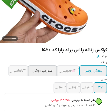
کراکس زنانه پلاس برند پاپا کد 1550
برند:
پاپا
رنگ
بنفش روشن
صورتی
صورتی روشن
کالباسی
سایز
40
39
38
37
هر قسط با ترب‌پی:
۱۴۸٬۷۵۰
تومان
۴ قسط ماهانه. بدون سود، چک و ضامن.