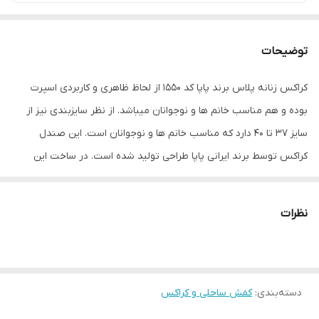
توضیحات
کراکس زنانه پلاس برند پاپا کد 1550 از لحاظ ظاهری و کاربردی اسپرت
بوده و هم مناسب خانم ها و نوجوانان میباشد. از نظر سایزبندی نیز از
سایز 37 تا 40 دارد که مناسب خانم ها و نوجوانان است. این صندل
کراکس توسط برند ایرانی پاپا طراحی تولید شده است. در ساخت این
کفش ساحلی مدل کراکس از متریال EVA استفاده شده است لذا محصول
نهایی بسیار نرم و سبک و راحت است. ضخامت زیره این محصول در
نظرات
قسمت پاشنه در حدود 3.5 الی 4 سانتیمتر است. این دمپایی کراکس
گزینه بسیار مناسبی برای کسانی است که واسطه شغل خود ساعات
زیادی را سرپا هستند. این دمپایی بهترین گزینه برای کادر درمان،
دسته‌بندی
:
کفش ساحلی و کراکس
آرایشگران و شغل های مشابه میباشد. وزن این دمپایی بسیار سبک
است. کف دمپایی لیز نمیخورد. اگر برای سفر و محیط های ساحلی و