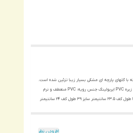
خامت 4 سانتیمتر از جنس ایربولینگ است. رویه از جنس PVC نرم و منعطف است که با گلهای پارچه ای مشکی بسیار زیبا تزئین شده است.
این دمپایی شیک زنانه گزینه مناسبی برای استفاده روفرشی و مجلسی و همچنین استفاده روزمره در محیط های بیرونی میباشد. جنس زیره PVC ایربولینگ جنس رویه: PVC منعطف و نرم
به همراه گل پارچه ای دارای لژ 4 سانتیمتری مناسب برای روفرشی مناسب برای استفاده مجلسی سایز 37 طول کف 23 سانتیمتر سایز 38 طول کف 23.5 سانتیمتر سایز 39 طول کف 24 سانتیمتر
افزودن نظر