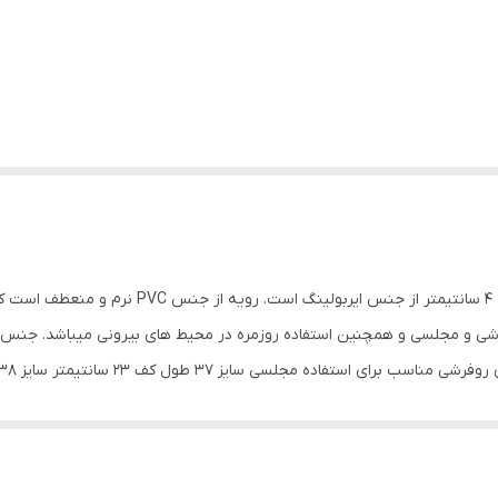
این دمپایی روفرشی لژدار زنانه دارای زیره ای به ض