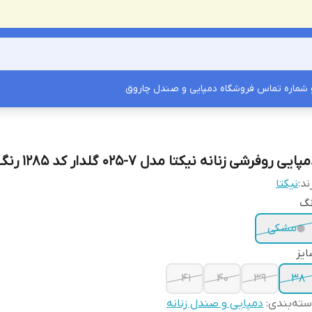
شماره تماس فروشگاه دمپایی و صندل چاروق
پایی روفرشی زنانه نیکتا مدل 7-025 گلدار کد 1285 رنگ مشکی
ند:
نیکتا
نگ
مشکی
یز
41
40
39
38
ته‌بندی
:
دمپایی و صندل زنانه