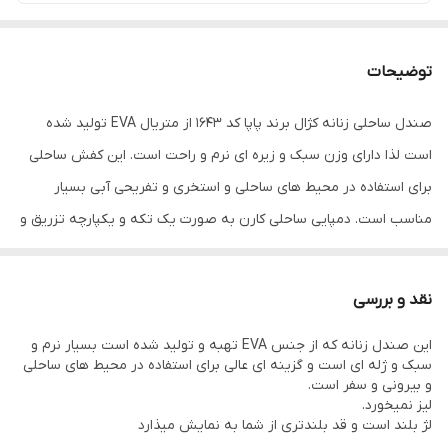
توضیحات
صندل ساحلی زنانه کژال برند پاپا کد 1643 از متریال EVA تولید شده
است لذا دارای وزن سبک و زیره ای نرم و راحت است. این کفش ساحلی
برای استفاده در محیط های ساحلی و استخری و تفریحی آبی بسیار
مناسب است. دمپایی ساحلی کارن به صورت یک تکه و یکپارچه تزریق و
تولید شده است لذا بسیار با دوام است. یکی از ویژگی های بارز این کفش
ساحلی لژ بلند آن که حدود 4 سانتیمتر است میباشد. با پوشیدن این
نقد و بررسی
کفش ساحلی جلوه بلندتری از قامت شما به نمایش گذاشته میشود.
این صندل زنانه که از جنس EVA تهبه و تولید شده است بسیار نرم و
وزن سبک از دیگر مشخصه های این کفش ساحلی است. یکه لنگه
سبک و ژله ای است و گزینه ای عالی برای استفاده در محیط های ساحلی
صندل ساحلی کژال وزنی در حدود 140 گرم دارد. سایز بندی این کفش
و بیرونی و سفر است.
لیز نمیخورد.
ساحلی استاندارد بوده و میتوانید مطابق با سایز کفش شهری خود نسبت
لژ بلند است و قد بلندتری از شما به نمایش میذارد
به انتخاب سایز مناسب اقدام نمائید ولی برای داشتن انتخاب دقیق تر به