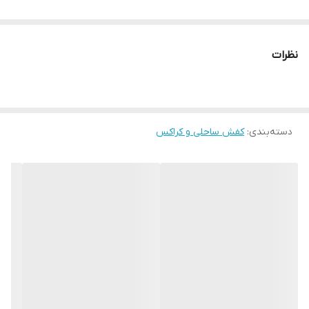
اندازه هایی که در ادامه ذکر شده توجه فرمائید. دمپایی زنانه کارن در
چهار سایز 37 طول کف 23 سانتیمتر، سایز 38 طول کف 23.5 سانتیمتر،
نظرات
سایز 39 طول کف 24 سانتیمتر و سایز 40 طول کف 24.5 سانتیمتر تولید
شده است.
دسته‌بندی
:
کفش ساحلی و کراکس