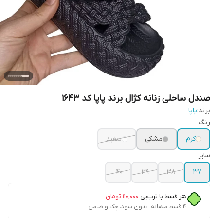
صندل ساحلی زنانه کژال برند پاپا کد 1643
برند:
پاپا
رنگ
کرم
مشکی
سفید
سایز
40
39
38
37
هر قسط با ترب‌پی:
۱۱۰٬۰۰۰
تومان
۴ قسط ماهانه. بدون سود، چک و ضامن.