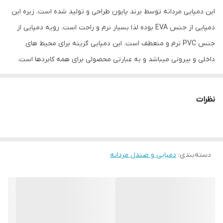
این دمپایی مردانه توسط برند پایون طراحی و تولید شده است. زیره این
دمپایی از جنس EVA بوده لذا بسیار نرم و راحت است. رویه دمپایی از
جنس PVC نرم و منعطف است. این دمپایی گزینه برای محیط های
داخلی و بیرونی میباشد و به عبارتی محصولی برای همه کابردها است.
قالب دمپایی استاندارد است و از سایز 40-41 به طول کف 24.5 سانتیمتر،
42 به طول کف 25.5 سانتیمتر ، 42 به طول کف 26.5 سانتیمتر تا 44-45
نظرات
به طول کف 27.5 سانتیمتر تولیده شده است و البته رویه سگکدار قابل
تنظیم این امکان را به وجود میاورد که سایز رویه را متناسب با سایز پای
خود تنظیم کنید. زیره محصول به صورت آناتومیک و طبی تولید شده و
دسته‌بندی
:
دمپایی و صندل مردانه
علاوه بر نرم بودن ، برجستگی های کف باعث راحتی بیشتر پای شما خواهد
شد.