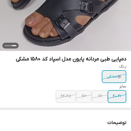
دمپایی طبی مردانه پایون مدل اسپاد کد 1580 مشکی
رنگ
مشکی
سایز
44-45
43
42
40-41
توضیحات