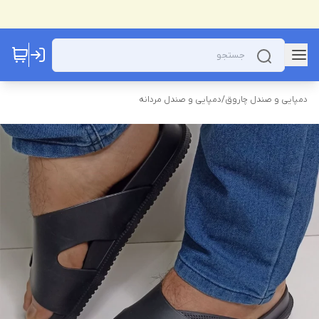
دمپایی و صندل چاروق
/
دمپایی و صندل مردانه