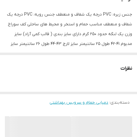
جنس زیره: PVC درجه یک شفاف و منعطف جنس رویه: PVC درجه یک
شفاف و منعطف مناسب حمام و استخر و محیط های ساحلی کف سوراخ
وزن یک لنگه حدود 250 گرم دارای سایز بندی ( قالب کمی آزاد) سایز
مدیوم 41-42 طول 25 سانتیمتر سایز لارج 43-44 طول 26 سانتیمتر سایز
ایکس لارج 44-45 طول 27 سانتیمتر
نظرات
دسته‌بندی
:
دمپایی حمام و سرویس بهداشتی