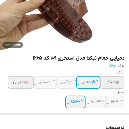
دمپایی حمام نیکتا مدل استخری 109 کد 1265
برند:
نیکتا
رنگ
مشکی
قهوه ای
آبی
سفید
صورتی
سایز
45-46
43-44
41-42
توضیحات