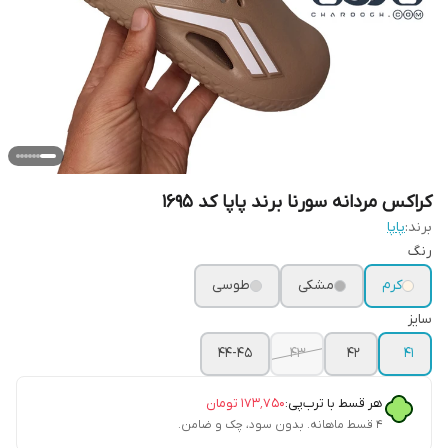
کراکس مردانه سورنا برند پاپا کد 1695
برند:
پاپا
رنگ
کرم
مشکی
طوسی
سایز
44-45
43
42
41
هر قسط با ترب‌پی:
۱۷۳٬۷۵۰
تومان
۴ قسط ماهانه. بدون سود، چک و ضامن.