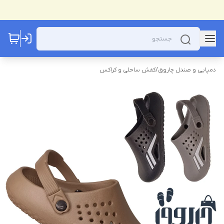
دمپایی و صندل چاروق
/
کفش ساحلی و کراکس