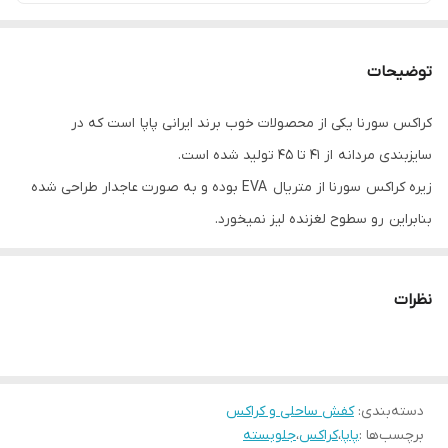
توضیحات
کراکس سورنا یکی از محصولات خوب برند ایرانی پاپا است که در
سایزبندی مردانه از 41 تا 45 تولید شده است.
زیره کراکس سورنا از متریال EVA بوده و به صورت عاجدار طراحی شده
بنابراین رو سطوح لغزنده لیز نمیخورد.
قالب این محصول استاندارد است و کافی است مطابق با سایز کفش خود
نسبت به انتخاب سایز اقدام کنید.
نظرات
کراکس سورنا گزینه ای عالی برای سفر و طبیعت گردی و محیط های
ساحلی و باغ و باغچه است. این کراکس را میتوانید به همراه بند پشت پا
یا بدون آن استفاده نمائید.
دسته‌بندی
:
کفش ساحلی و کراکس
برچسب‌ها :
پاپا
،
کراکس
،
جلوبسته
وزن سبک، لیز نخوردن، کف نرم و آجدار بودن قسمت داخلی جهت