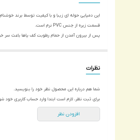
این دمپایی حوله ای زیبا و با کیفیت توسط برند خوشنام
قسمت زیره از جنس PVC نرم است.
پس از بیرون آمدن از حمام رطوبت کف پاها باعث سر خو
سرامیک و سنگ و همچنین لکه نشدن کف، باعث شده تا 
چسبکاری شده است لذا نگران جدا شدن قسمت حوله ا ی از
نظرات
این محصول در دو سایز 41-42 و 43-44 با قالب استاندارد تولید شده پس با خیال راحت مطابق سایز کف خود سفارش دهید.
شما هم درباره این محصول نظر خود را بنویسید.
برای ثبت نظر، لازم است ابتدا وارد حساب کاربری خود شو
افزودن نظر