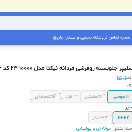
شماره تماس فروشگاه دمپایی و صندل چاروق
لیپر جلوبسته روفرشی مردانه نیکتا مدل 10000-23 کد 1466
ند:
نیکتا
نگ
طوسی
مشکی
کرم
سرمه ای
یز
43-44
41-42
ته‌بندی
:
حوله ای و پولیشی