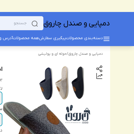
دمپایی و صندل چاروق
دسته‌بندی محصولات
پیگیری سفارش
همه محصولات
آدرس و 
دمپایی و صندل چاروق
/
حوله ای و پولیشی
اس
بر
ر
سا
دس