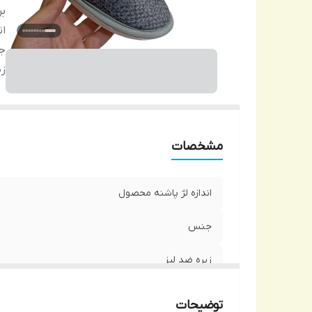
بر
ان
ج
زی
مشخصات
اندازه لژ پاشنه محصول
جنس
زیره ضد لیز
توضیحات