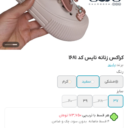
کراکس زنانه نایس کد 1681
برند:
پابند
رنگ
مشکی
سفید
کرم
سایز
40
39
38
37
هر قسط با ترب‌پی:
۱۷۳٬۷۵۰
تومان
۴ قسط ماهانه. بدون سود، چک و ضامن.