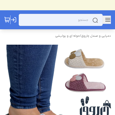
دمپایی و صندل چاروق
/
حوله ای و پولیشی