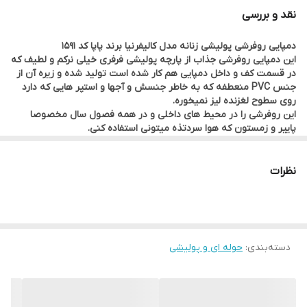
نقد و بررسی
دمپایی روفرشی پولیشی زنانه مدل کالیفرنیا برند پاپا کد 1591
این دمپایی روفرشی جذاب از پارچه پولیشی فرفری خیلی نرکم و لطیف که
در قسمت کف و داخل دمپایی هم کار شده است تولید شده و زیره آن از
جنس PVC منعطفه که به خاطر جنسش و آجها و استپر هایی که دارد
روی سطوح لغزنده لیز نمیخوره.
این روفرشی را در محیط های داخلی و در همه فصول سال مخصوصا
پاییر و زمستون که هوا سردتذه میتونی استفاده کنی.
قالب این صندل روفرشی زنانه استاندارده و در سه سایز 37-38 و 39 و 40
تولید شده است و برای داشتن بهترین سایز کافیه مطابق سایز کفش
شهریت انتخاب سایز را انجام بدی.
نظرات
سایز 37-38 طول کف حدود 23 سانتیمتر، سایز 39 طول کف حدود 23.5
سانتیمتر، و سایز سایز 40 طول کف حدود 24 سانتیمتر است البته ما حدود
نیم سانت کمتر در نظر گرفتیم مثلا شما 40 را برای طول 24.5 هم میتونی
ببری.
برای دیدن سایر دمپایی های پولیشی و حوله ای ما روی این لینک (
دسته‌بندی
:
حوله ای و پولیشی
دمپایی حوله ای و پولیشی
) کلیک کن.