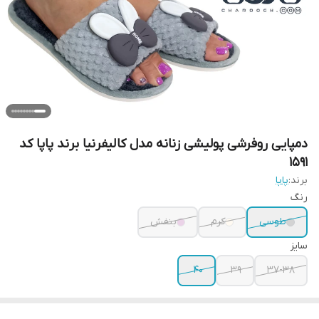
دمپایی روفرشی پولیشی زنانه مدل کالیفرنیا برند پاپا کد
1591
برند:
پاپا
رنگ
طوسی
کرم
بنفش
سایز
40
39
37-38