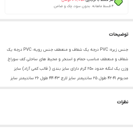
۴ قسط ماهانه. بدون سود، چک و ضامن.
توضیحات
جنس زیره: PVC درجه یک شفاف و منعطف جنس رویه: PVC درجه یک
شفاف و منعطف مناسب حمام و استخر و محیط های ساحلی کف سوراخ
وزن یک لنگه حدود 250 گرم دارای سایز بندی ( قالب کمی آزاد) سایز
مدیوم 41-42 طول 25 سانتیمتر سایز لارج 43-44 طول 26 سانتیمتر سایز
ایکس لارج 44-45 طول 27 سانتیمتر
نظرات