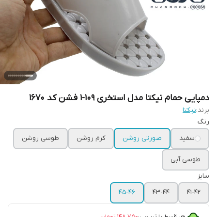
دمپایی حمام نیکتا مدل استخری 109-1 فشن کد 1670
برند:
نیکتا
رنگ
سفید
صورتی روشن
کرم روشن
طوسی روشن
طوسی آبی
سایز
45-46
43-44
41-42
هر قسط با ترب‌پی:
۱۴۸٬۷۵۰
تومان