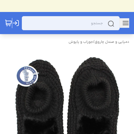
دمپایی و صندل چاروق
/
جوراب و پاپوش