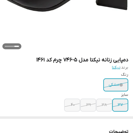
دمپایی زنانه نیکتا مدل 5-746 چرم کد 1461
برند:
نیکتا
رنگ
مشکی
سایز
40
39
38
37
توضیحات