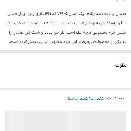
صندل پاشنه بلند زنانه نیکتا مدل 5-746 کد 1461 دارای زیره ای از جنس
PU و پاشنه ای به ارتفاع 6 سانتیمتر است. رویه این صندل شیک زنانه از
جنس چرم مصنوعی درجه یک است. طراحی ساده و شیک این صندل را
به یکی از محصولات پرطرفدار این برند محبوب ایرانی تبدیل کرده است.
پاخور این صندل بسیار شیک و زیبا است. رویه این صندل دارای یک
آستر بسیار نرم و لطیف جهت راحتی پوست پا است. کف صندل فوم
نظرات
مخصوص کار شده و بسیار راحت میباشد. قالب و سایزبندی این صندل
استاندارد بوده و متوانید متناسب با سایز کفش شهری خود نسبت به
انتخاب سایز این محصول اقدام نمائید. این صندل شیک زنانه گزینه
دسته‌بندی
:
دمپایی و صندل زنانه
مناسبی برای استفاده به عنوان صندل مجلسی و همچنین صندل روزمره
بیرونی است.