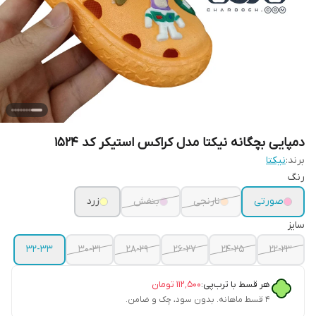
دمپایی بچگانه نیکتا مدل کراکس استیکر کد 1524
برند:
نیکتا
رنگ
صورتی
نارنجی
بنفش
زرد
سایز
32-33
30-31
28-29
26-27
24-25
22-23
هر قسط با ترب‌پی:
۱۱۲٬۵۰۰
تومان
۴ قسط ماهانه. بدون سود، چک و ضامن.