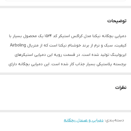
توضیحات
دمپایی بچگانه نیکتا مدل کراکس استیکر کد 1524 یک محصول بسیار با
کیفیت، سبک و نرم از برند خوشنام نیکتا است که از متریال Airboling
ایربولینگ تولید شده است. در قسمت رویه این دمپایی استیکرهای
برجسته پلاستیکی بسیار جذاب کار شده است. این دمپایی بچگانه دارای
یک بند انعطاف پذیر و کشسانی از جنس متریال اصلی دمپایی در قسمت
پشت پا است که سبب میشود دمپایی از پای کودک خارج نشود. به این
نظرات
مدل از دمپایی ها اصطلاحا دمپایی کراکس گفته میشود. این دمپایی
کراکس بچگانه گزینه مناسبی استفادهبرای استفاده در محیط های داخلی
به عنوان روفرشی و روزمره در محیط های بیرونی و مسافرت و ساحل
دسته‌بندی
:
دمپایی و صندل بچگانه
میباشد. همچنین از این دمپایی بچگانه میتوان در محیط های مرطوب
مانند حمام و سرویس بهداشتی و محیط های استخری استفاده کرد. زیره