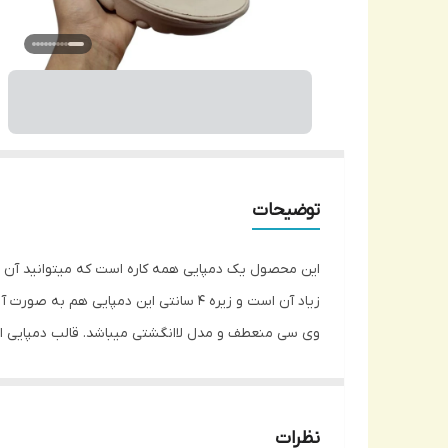
توضیحات
زیاد آن است و زیره 4 سانتی این دمپای
وی سی منعطف و مدل لاانگشتی میباشد. قالب دمپایی استا
جمله محیط های داخلی به عنوان روفرشی و محیط های ب
نظرات