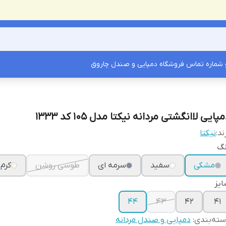
شماره تماس فروشگاه دمپایی و صندل چاروق
پایی لاانگشتی مردانه نیکتا مدل 105 کد 1333
ند:
نیکتا
نگ
مشکی
سفید
سرمه ای
طوسی روشن
کرم
یز
44
43
42
41
ته‌بندی
:
دمپایی و صندل مردانه