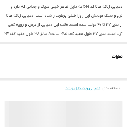
دمپایی زنانه هانا کد 1641 به دلیل ظاهر خیلی شیک و جذابی که داره و
نرم و سبک بودنش این روزا خیلی پرطرفدار شده است. دمپایی زنانه هانا
از سایز 37 تا 40 تولید شده است. قالب این دمپایی از عرض و رویه کمی
آزاد است. سایز 37 طول مفید کف 22.5 سانت/ سایز 38 طول مفید کف 23
سانت / سایز 39 طول مفید کف 23.5 سانت و سایز 40 طول مفید کف 24
سانت است. کف دمپایی بسیار نرم و راحت است. زیره ی دمپایی زنانه
نظرات
هانا اصلا لیز نیست و علاوه بر روفرشی میتونید در محیط های مرطوب
مانند حمام و سرویس بهداشتی و محیط های استخری ازش استفاده
کنید. دمپایی هانا ضخامتی در حدود 3.5 سانتیمتر و وزنی در حدود 190
دسته‌بندی
:
دمپایی و صندل زنانه
گرم دارد. بسته به سایز این وزن کمی کمتر یا بیشتر است. با توجه به
اینکه در تولید این دمپایی بیسکویتی از متریال EVA نرم و ژله ای
استفاده شده است توصیه میشود از قرار دادن و رها کردن طولانی مدت
این دمپایی در مقابل تابش شدید نور خورشید خودداری نمائید. توجه
داشته باشید استیکر های جذاب رویه دمپایی به صورت چسبی و ثابت