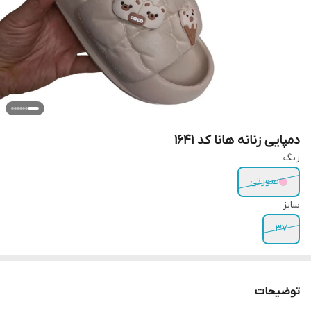
دمپایی زنانه هانا کد 1641
رنگ
صورتی
سایز
37
توضیحات