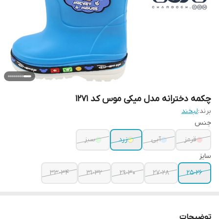
چکمه دخترانه مدل میکی موس کد 1271
برند:
لبخند
جنس
قرمز
آبی
زرد
سبز
سایز
33-34
31-32
29-30
27-28
25-26
توضیحات