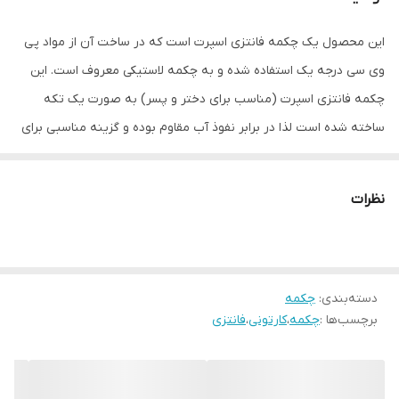
این محصول یک چکمه فانتزی اسپرت است که در ساخت آن از مواد پی
وی سی درجه یک استفاده شده و به چکمه لاستیکی معروف است. این
چکمه فانتزی اسپرت (مناسب برای دختر و پسر) به صورت یک تکه
ساخته شده است لذا در برابر نفوذ آب مقاوم بوده و گزینه مناسبی برای
روزهای برفی و بارانی است. طراحی این بوت بسیار شیک و فانتزی است
در عین حال که محصولی کاربردی بوده ، بسیار شیک هم میباشد. کف این
نظرات
بوت لاستیکی فانتزی دارای آج بوده که باعث میشود در روزهای برفی و
محیط های لغزنده کمتر لیز بخورد.در قسمت داخلی نیز یک آستر توری کار
شده است. سایز این محصول استاندارد بوده و میتوانید متناسب با سایز
دسته‌بندی
:
چکمه
کفش شهری آن را سفارش دهید ولی اگر قصد دارید که با جوراب ضخیم
برچسب‌ها :
چکمه
،
کارتونی
،
فانتزی
استفاده نموده یا پیش بینی استفاده برای سال های بعد را میکنید بهتر
است یک سایز بزرگتر سفارش دهید.