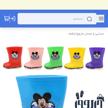
دمپایی و صندل چاروق
/
چکمه