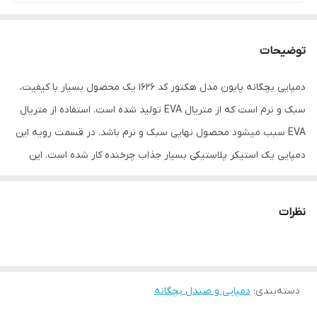
توضیحات
دمپایی بچگانه پایون مدل هکتور کد 1626 یک محصول بسیار با کیفیت،
سبک و نرم است که از متریال EVA تولید شده است. استفاده از متریال
EVA سبب میشود محصول نهایی سبک و نرم باشد. در قسمت رویه این
دمپایی یک استیکر پلاستیکی بسیار جذاب چرخنده کار شده است. این
دمپایی بچگانه گزینه مناسبی برای استفاده در محیط های داخلی به
عنوان روفرشی و استفاده روزمره در محیط های بیرونی و مسافرت و
نظرات
ساحل میباشد. همچنین از این دمپایی بچگانه میتوان در محیط های
مرطوب مانند حمام و سرویس بهداشتی و محیط های استخری استفاده
کرد. زیره این محصول به دلیل داشتن شیار و آج در قسمت کف و
دسته‌بندی
:
دمپایی و صندل بچگانه
همچنین استفاده از متریال EVA در مقابل لغزش مقاوم است و جلبک به
خود جذب نمیکند. توجه داشته باشید به دلیل استفاده از متریال درجه