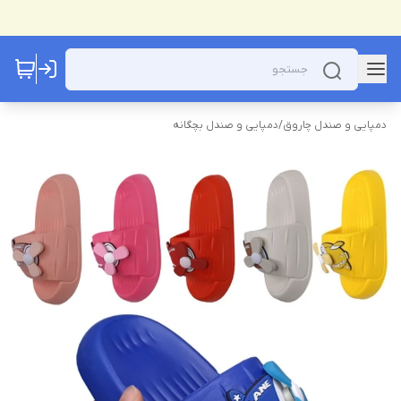
دمپایی و صندل چاروق
/
دمپایی و صندل بچگانه