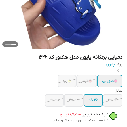
دمپایی بچگانه پایون مدل هکتور کد 1626
برند:
پایون
رنگ
صورتی
قرمز
زرد
سایز
29-30
27-28
25-26
23-24
هر قسط با ترب‌پی:
۸۷٬۵۰۰
تومان
۴ قسط ماهانه. بدون سود، چک و ضامن.